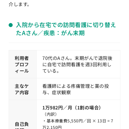
介します。
入院から在宅での訪問看護に切り替え
たAさん／疾患：がん末期
利用者
70代のAさん。末期がんで退院後
プロフ
に自宅で訪問看護を週3回利用し
ィール
ている。
主なケ
看護師による疼痛管理と薬の投
ア内容
与、症状観察
1万982円／月（1割の場合）
（内訳）
・基本療養費5,550円／回 × 13日 = 7
自己負
万2,150円