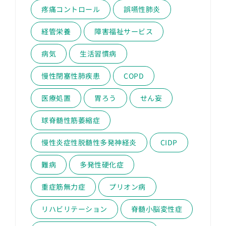
疼痛コントロール
誤嚥性肺炎
経管栄養
障害福祉サービス
病気
生活習慣病
慢性閉塞性肺疾患
COPD
医療処置
胃ろう
せん妄
球脊髄性筋萎縮症
慢性炎症性脱髄性多発神経炎
CIDP
難病
多発性硬化症
重症筋無力症
プリオン病
リハビリテーション
脊髄小脳変性症