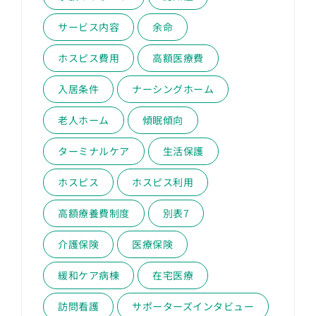
サービス内容
余命
ホスピス費用
高額医療費
入居条件
ナーシングホーム
老人ホーム
傾眠傾向
ターミナルケア
生活保護
ホスピス
ホスピス利用
高額療養費制度
別表7
介護保険
医療保険
緩和ケア病棟
在宅医療
訪問看護
サポーターズインタビュー