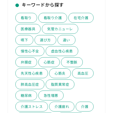
キーワードから探す
看取り
看取り介護
在宅介護
医療器具
気管カニューレ
嚥下
選び方
違い
慢性心不全
虚血性心疾患
弁膜症
心筋症
不整脈
先天性心疾患
心筋炎
高血圧
肺高血圧症
脂質異常症
糖尿病
急性増悪
介護ストレス
介護疲れ
介護