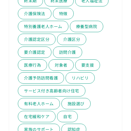
終末期
終末医療
老人福祉法
介護保険法
特徴
特別養護老人ホーム
療養型病院
介護認定区分
介護区分
要介護認定
訪問介護
医療行為
対象者
要支援
介護予防訪問看護
リハビリ
サービス付き高齢者向け住宅
有料老人ホーム
施設選び
在宅緩和ケア
自宅
家族のサポート
認知症