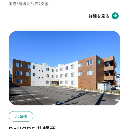
国道5号線北34西2交差...
詳細を見る
北海道
ReHOPE 札幌西