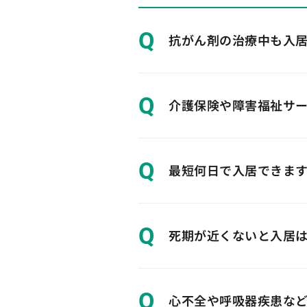
Q
抗がん剤の治療中も入
Q
介護保険や障害福祉サ
Q
最短何日で入居できま
Q
死期が近くないと入居
Q
心不全や呼吸器疾患な