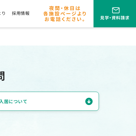
より
採用情報
問
入居について