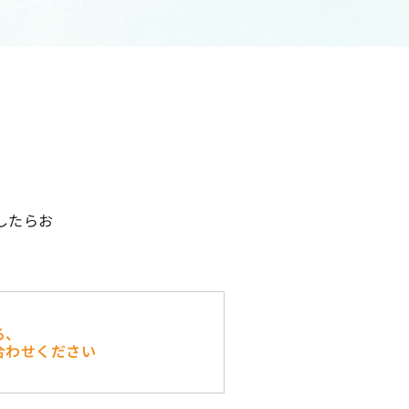
したらお
る、
合わせください