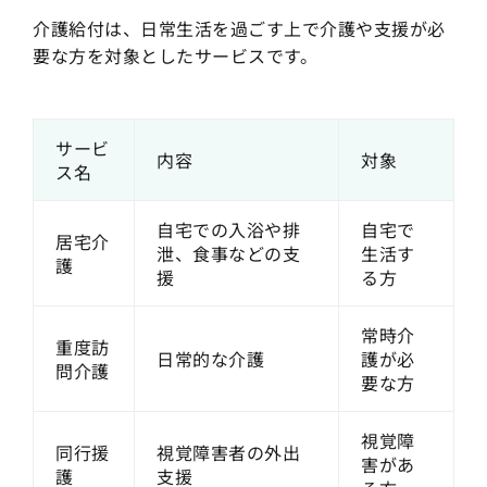
介護給付は、日常生活を過ごす上で介護や支援が必
要な方を対象としたサービスです。
サービ
内容
対象
ス名
自宅での入浴や排
自宅で
居宅介
泄、食事などの支
生活す
護
援
る方
常時介
重度訪
日常的な介護
護が必
問介護
要な方
視覚障
同行援
視覚障害者の外出
害があ
護
支援