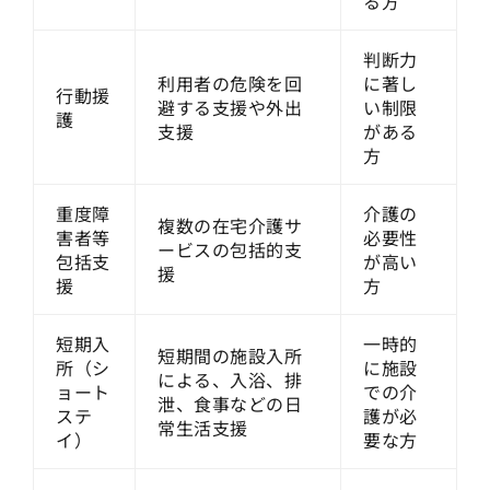
る方
判断力
利用者の危険を回
に著し
行動援
避する支援や外出
い制限
護
支援
がある
方
重度障
介護の
複数の在宅介護サ
害者等
必要性
ービスの包括的支
包括支
が高い
援
援
方
短期入
一時的
短期間の施設入所
所（シ
に施設
による、入浴、排
ョート
での介
泄、食事などの日
ステ
護が必
常生活支援
イ）
要な方