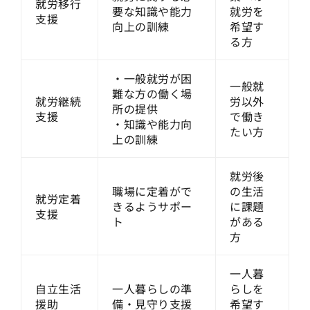
就労移行
要な知識や能力
就労を
支援
向上の訓練
希望す
る方
・一般就労が困
一般就
難な方の働く場
就労継続
労以外
所の提供
支援
で働き
・知識や能力向
たい方
上の訓練
就労後
職場に定着がで
の生活
就労定着
きるようサポー
に課題
支援
ト
がある
方
一人暮
自立生活
一人暮らしの準
らしを
援助
備・見守り支援
希望す