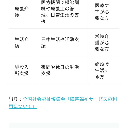
医療機関で機能訓
医療ケ
療養介
練や療養上の管
アが必
護
理、日常生活の支
要な方
援
常時介
生活介
日中生活や活動支
護が必
護
援
要な方
施設で
施設入
夜間や休日の生活
生活す
所支援
支援
る方
出典：
全国社会福祉協議会「障害福祉サービスの利
用について」