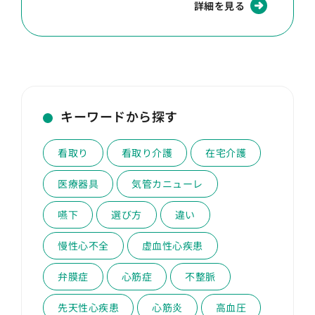
詳細を見る
キーワードから探す
看取り
看取り介護
在宅介護
医療器具
気管カニューレ
嚥下
選び方
違い
慢性心不全
虚血性心疾患
弁膜症
心筋症
不整脈
先天性心疾患
心筋炎
高血圧