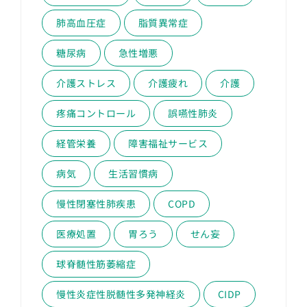
肺高血圧症
脂質異常症
糖尿病
急性増悪
介護ストレス
介護疲れ
介護
疼痛コントロール
誤嚥性肺炎
経管栄養
障害福祉サービス
病気
生活習慣病
慢性閉塞性肺疾患
COPD
医療処置
胃ろう
せん妄
球脊髄性筋萎縮症
慢性炎症性脱髄性多発神経炎
CIDP