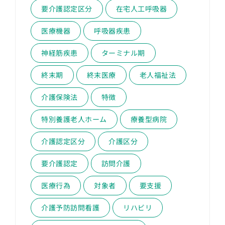
要介護認定区分
在宅人工呼吸器
医療機器
呼吸器疾患
神経筋疾患
ターミナル期
終末期
終末医療
老人福祉法
介護保険法
特徴
特別養護老人ホーム
療養型病院
介護認定区分
介護区分
要介護認定
訪問介護
医療行為
対象者
要支援
介護予防訪問看護
リハビリ