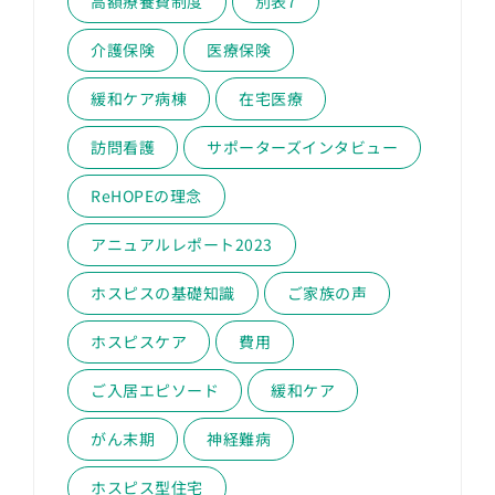
高額療養費制度
別表7
介護保険
医療保険
緩和ケア病棟
在宅医療
訪問看護
サポーターズインタビュー
ReHOPEの理念
アニュアルレポート2023
ホスピスの基礎知識
ご家族の声
ホスピスケア
費用
ご入居エピソード
緩和ケア
がん末期
神経難病
ホスピス型住宅