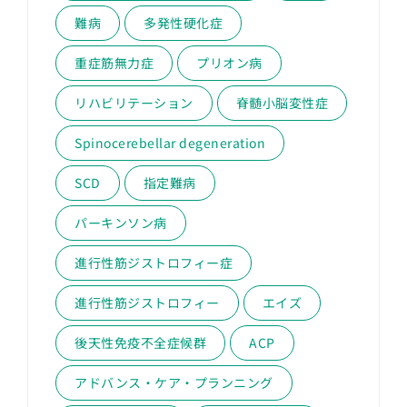
難病
多発性硬化症
重症筋無力症
プリオン病
リハビリテーション
脊髄小脳変性症
Spinocerebellar degeneration
SCD
指定難病
パーキンソン病
進行性筋ジストロフィー症
進行性筋ジストロフィー
エイズ
後天性免疫不全症候群
ACP
アドバンス・ケア・プランニング