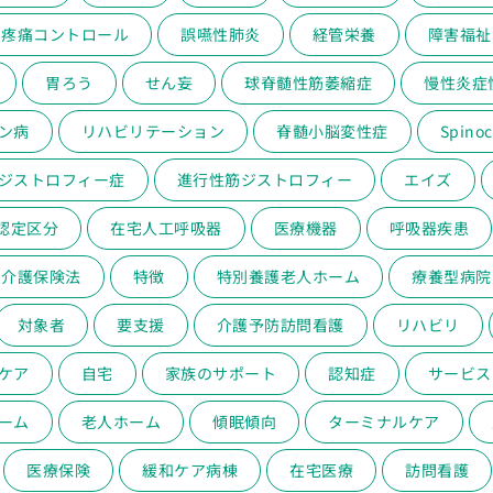
疼痛コントロール
誤嚥性肺炎
経管栄養
障害福祉
胃ろう
せん妄
球脊髄性筋萎縮症
慢性炎症
ン病
リハビリテーション
脊髄小脳変性症
Spinoc
ジストロフィー症
進行性筋ジストロフィー
エイズ
認定区分
在宅人工呼吸器
医療機器
呼吸器疾患
介護保険法
特徴
特別養護老人ホーム
療養型病院
対象者
要支援
介護予防訪問看護
リハビリ
ケア
自宅
家族のサポート
認知症
サービス
ーム
老人ホーム
傾眠傾向
ターミナルケア
医療保険
緩和ケア病棟
在宅医療
訪問看護