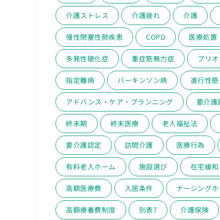
介護ストレス
介護疲れ
介護
慢性閉塞性肺疾患
COPD
医療処置
多発性硬化症
重症筋無力症
プリオ
指定難病
パーキンソン病
進行性筋
アドバンス・ケア・プランニング
要介護
終末期
終末医療
老人福祉法
要介護認定
訪問介護
医療行為
有料老人ホーム
施設選び
在宅緩和
高額医療費
入居条件
ナーシングホ
高額療養費制度
別表7
介護保険