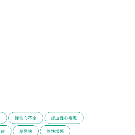
い
慢性心不全
虚血性心疾患
常症
糖尿病
急性増悪