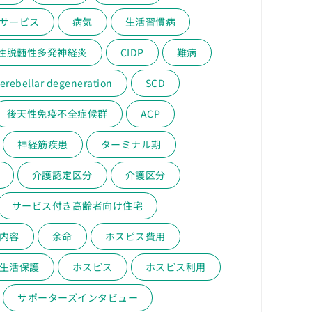
サービス
病気
生活習慣病
性脱髄性多発神経炎
CIDP
難病
erebellar degeneration
SCD
後天性免疫不全症候群
ACP
神経筋疾患
ターミナル期
介護認定区分
介護区分
サービス付き高齢者向け住宅
内容
余命
ホスピス費用
生活保護
ホスピス
ホスピス利用
サポーターズインタビュー