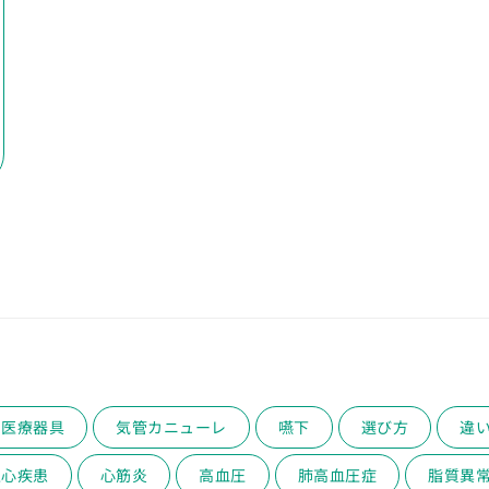
医療器具
気管カニューレ
嚥下
選び方
違
性心疾患
心筋炎
高血圧
肺高血圧症
脂質異