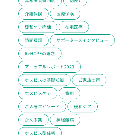
高額療養費制度
別表7
介護保険
医療保険
緩和ケア病棟
在宅医療
訪問看護
サポーターズインタビュー
ReHOPEの理念
アニュアルレポート2023
ホスピスの基礎知識
ご家族の声
ホスピスケア
費用
ご入居エピソード
緩和ケア
がん末期
神経難病
ホスピス型住宅