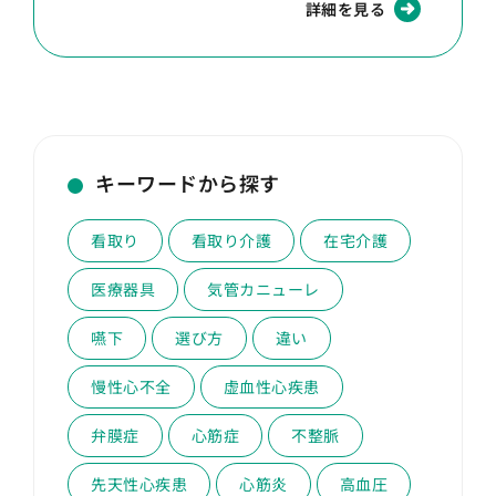
詳細を見る
キーワードから探す
看取り
看取り介護
在宅介護
医療器具
気管カニューレ
嚥下
選び方
違い
慢性心不全
虚血性心疾患
弁膜症
心筋症
不整脈
先天性心疾患
心筋炎
高血圧