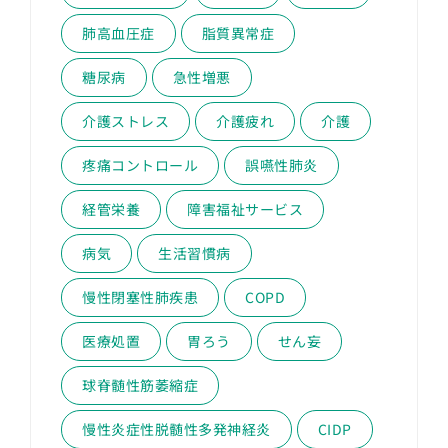
肺高血圧症
脂質異常症
糖尿病
急性増悪
介護ストレス
介護疲れ
介護
疼痛コントロール
誤嚥性肺炎
経管栄養
障害福祉サービス
病気
生活習慣病
慢性閉塞性肺疾患
COPD
医療処置
胃ろう
せん妄
球脊髄性筋萎縮症
慢性炎症性脱髄性多発神経炎
CIDP