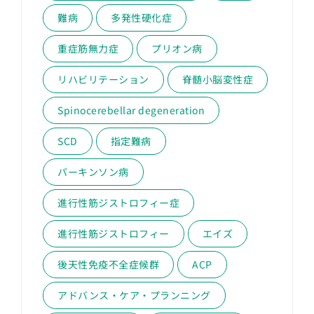
難病
多発性硬化症
重症筋無力症
プリオン病
リハビリテーション
脊髄小脳変性症
Spinocerebellar degeneration
SCD
指定難病
パーキンソン病
進行性筋ジストロフィー症
進行性筋ジストロフィー
エイズ
後天性免疫不全症候群
ACP
アドバンス・ケア・プランニング