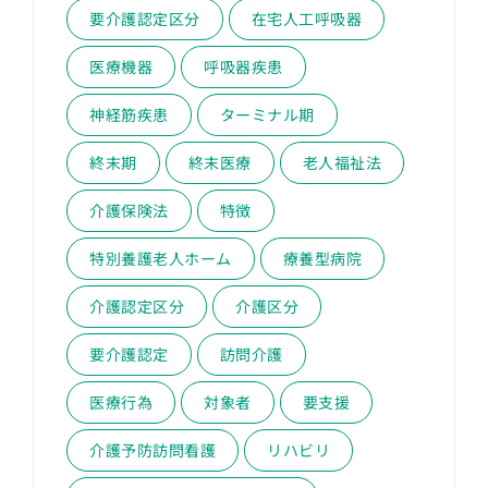
要介護認定区分
在宅人工呼吸器
医療機器
呼吸器疾患
神経筋疾患
ターミナル期
終末期
終末医療
老人福祉法
介護保険法
特徴
特別養護老人ホーム
療養型病院
介護認定区分
介護区分
要介護認定
訪問介護
医療行為
対象者
要支援
介護予防訪問看護
リハビリ