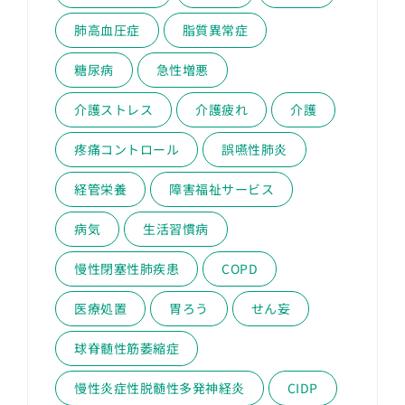
肺高血圧症
脂質異常症
糖尿病
急性増悪
介護ストレス
介護疲れ
介護
疼痛コントロール
誤嚥性肺炎
経管栄養
障害福祉サービス
病気
生活習慣病
慢性閉塞性肺疾患
COPD
医療処置
胃ろう
せん妄
球脊髄性筋萎縮症
慢性炎症性脱髄性多発神経炎
CIDP