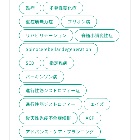
難病
多発性硬化症
重症筋無力症
プリオン病
リハビリテーション
脊髄小脳変性症
Spinocerebellar degeneration
SCD
指定難病
パーキンソン病
進行性筋ジストロフィー症
進行性筋ジストロフィー
エイズ
後天性免疫不全症候群
ACP
アドバンス・ケア・プランニング