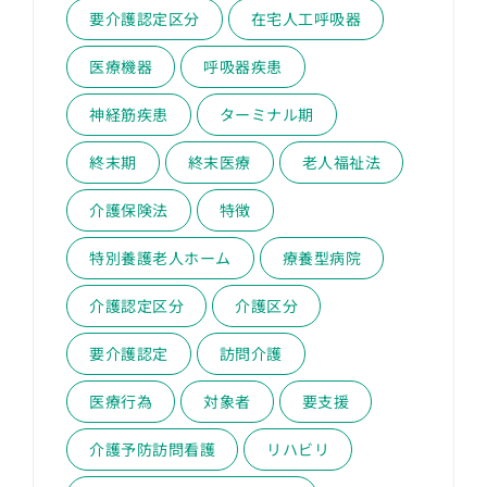
要介護認定区分
在宅人工呼吸器
医療機器
呼吸器疾患
神経筋疾患
ターミナル期
終末期
終末医療
老人福祉法
介護保険法
特徴
特別養護老人ホーム
療養型病院
介護認定区分
介護区分
要介護認定
訪問介護
医療行為
対象者
要支援
介護予防訪問看護
リハビリ