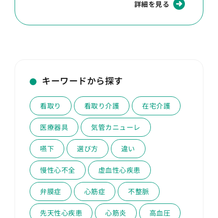
詳細を見る
キーワードから探す
看取り
看取り介護
在宅介護
医療器具
気管カニューレ
嚥下
選び方
違い
慢性心不全
虚血性心疾患
弁膜症
心筋症
不整脈
先天性心疾患
心筋炎
高血圧