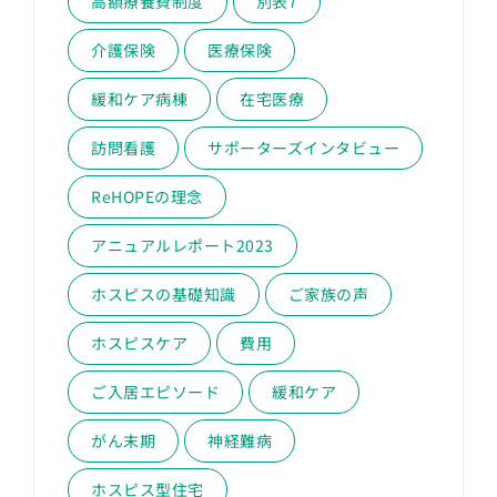
高額療養費制度
別表7
介護保険
医療保険
緩和ケア病棟
在宅医療
訪問看護
サポーターズインタビュー
ReHOPEの理念
アニュアルレポート2023
ホスピスの基礎知識
ご家族の声
ホスピスケア
費用
ご入居エピソード
緩和ケア
がん末期
神経難病
ホスピス型住宅