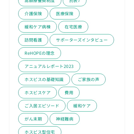
高額療養費制度
別表7
介護保険
医療保険
緩和ケア病棟
在宅医療
訪問看護
サポーターズインタビュー
ReHOPEの理念
アニュアルレポート2023
ホスピスの基礎知識
ご家族の声
ホスピスケア
費用
ご入居エピソード
緩和ケア
がん末期
神経難病
ホスピス型住宅