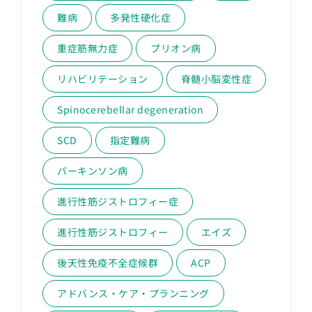
難病
多発性硬化症
重症筋無力症
プリオン病
リハビリテーション
脊髄小脳変性症
Spinocerebellar degeneration
SCD
指定難病
パーキンソン病
進行性筋ジストロフィー症
進行性筋ジストロフィー
エイズ
後天性免疫不全症候群
ACP
アドバンス・ケア・プランニング