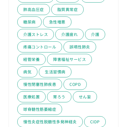
肺高血圧症
脂質異常症
糖尿病
急性増悪
介護ストレス
介護疲れ
介護
疼痛コントロール
誤嚥性肺炎
経管栄養
障害福祉サービス
病気
生活習慣病
慢性閉塞性肺疾患
COPD
医療処置
胃ろう
せん妄
球脊髄性筋萎縮症
慢性炎症性脱髄性多発神経炎
CIDP