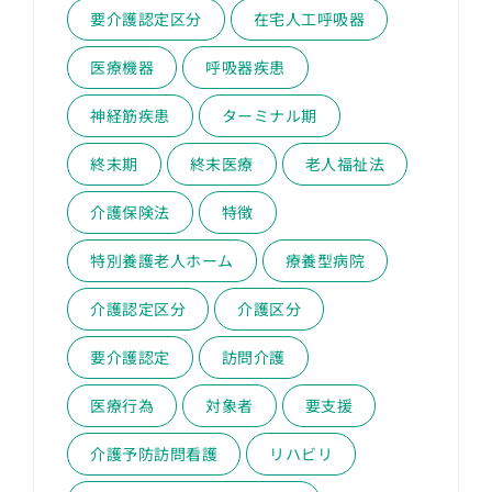
要介護認定区分
在宅人工呼吸器
医療機器
呼吸器疾患
神経筋疾患
ターミナル期
終末期
終末医療
老人福祉法
介護保険法
特徴
特別養護老人ホーム
療養型病院
介護認定区分
介護区分
要介護認定
訪問介護
医療行為
対象者
要支援
介護予防訪問看護
リハビリ