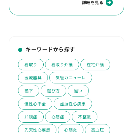
詳細を見る
キーワードから探す
看取り
看取り介護
在宅介護
医療器具
気管カニューレ
嚥下
選び方
違い
慢性心不全
虚血性心疾患
弁膜症
心筋症
不整脈
先天性心疾患
心筋炎
高血圧