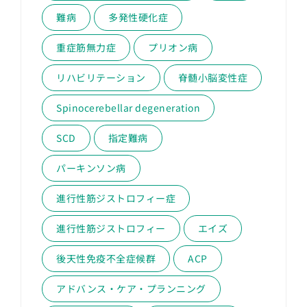
難病
多発性硬化症
重症筋無力症
プリオン病
リハビリテーション
脊髄小脳変性症
Spinocerebellar degeneration
SCD
指定難病
パーキンソン病
進行性筋ジストロフィー症
進行性筋ジストロフィー
エイズ
後天性免疫不全症候群
ACP
アドバンス・ケア・プランニング