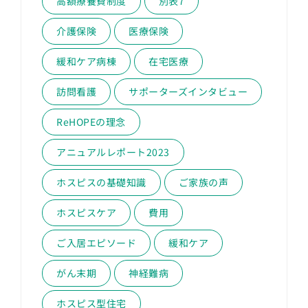
高額療養費制度
別表7
介護保険
医療保険
緩和ケア病棟
在宅医療
訪問看護
サポーターズインタビュー
ReHOPEの理念
アニュアルレポート2023
ホスピスの基礎知識
ご家族の声
ホスピスケア
費用
ご入居エピソード
緩和ケア
がん末期
神経難病
ホスピス型住宅