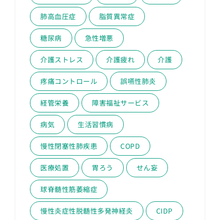
肺高血圧症
脂質異常症
糖尿病
急性増悪
介護ストレス
介護疲れ
介護
疼痛コントロール
誤嚥性肺炎
経管栄養
障害福祉サービス
病気
生活習慣病
慢性閉塞性肺疾患
COPD
医療処置
胃ろう
せん妄
球脊髄性筋萎縮症
慢性炎症性脱髄性多発神経炎
CIDP