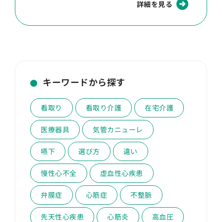
詳細を見る
キーワードから探す
看取り
看取り介護
在宅介護
医療器具
気管カニューレ
嚥下
選び方
違い
慢性心不全
虚血性心疾患
弁膜症
心筋症
不整脈
先天性心疾患
心筋炎
高血圧