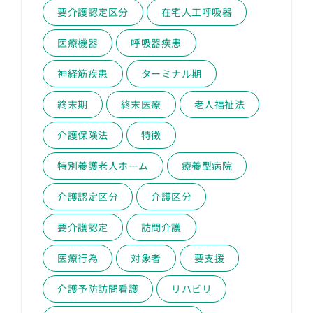
要介護認定区分
在宅人工呼吸器
医療機器
呼吸器疾患
神経筋疾患
ターミナル期
終末期
終末医療
老人福祉法
介護保険法
特徴
特別養護老人ホーム
療養型病院
介護認定区分
介護区分
要介護認定
訪問介護
医療行為
対象者
要支援
介護予防訪問看護
リハビリ