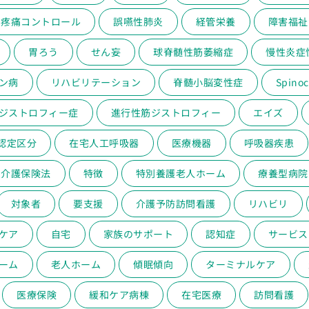
疼痛コントロール
誤嚥性肺炎
経管栄養
障害福祉
胃ろう
せん妄
球脊髄性筋萎縮症
慢性炎症
ン病
リハビリテーション
脊髄小脳変性症
Spinoc
ジストロフィー症
進行性筋ジストロフィー
エイズ
認定区分
在宅人工呼吸器
医療機器
呼吸器疾患
介護保険法
特徴
特別養護老人ホーム
療養型病院
対象者
要支援
介護予防訪問看護
リハビリ
ケア
自宅
家族のサポート
認知症
サービス
ーム
老人ホーム
傾眠傾向
ターミナルケア
医療保険
緩和ケア病棟
在宅医療
訪問看護