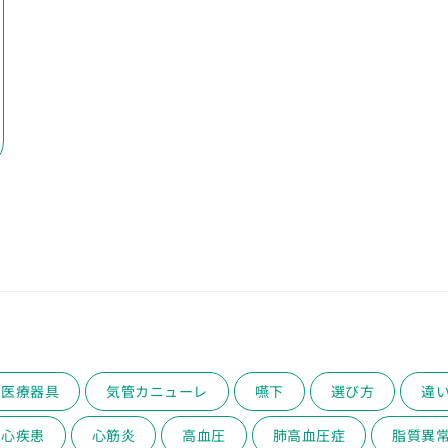
医療器具
気管カニューレ
嚥下
選び方
違
性心疾患
心筋炎
高血圧
肺高血圧症
脂質異