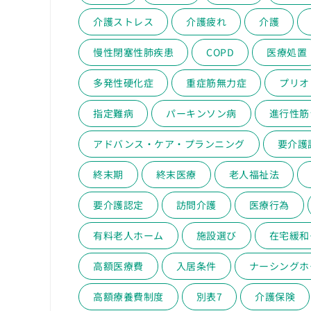
介護ストレス
介護疲れ
介護
慢性閉塞性肺疾患
COPD
医療処置
多発性硬化症
重症筋無力症
プリオ
指定難病
パーキンソン病
進行性筋
アドバンス・ケア・プランニング
要介護
終末期
終末医療
老人福祉法
要介護認定
訪問介護
医療行為
有料老人ホーム
施設選び
在宅緩和
高額医療費
入居条件
ナーシングホ
高額療養費制度
別表7
介護保険