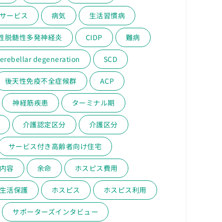
サービス
病気
生活習慣病
性脱髄性多発神経炎
CIDP
難病
erebellar degeneration
SCD
後天性免疫不全症候群
ACP
神経筋疾患
ターミナル期
介護認定区分
介護区分
サービス付き高齢者向け住宅
内容
余命
ホスピス費用
生活保護
ホスピス
ホスピス利用
サポーターズインタビュー