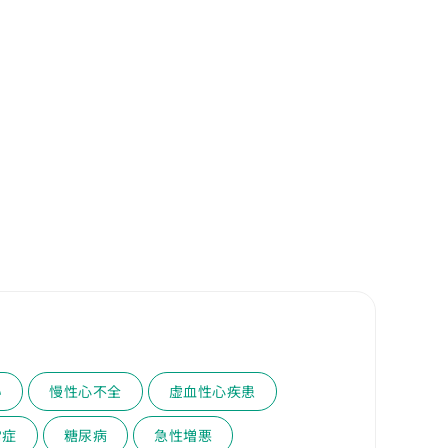
い
慢性心不全
虚血性心疾患
常症
糖尿病
急性増悪