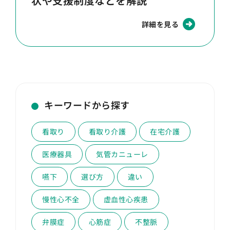
状や支援制度などを解説
詳細を見る
キーワードから探す
看取り
看取り介護
在宅介護
医療器具
気管カニューレ
嚥下
選び方
違い
慢性心不全
虚血性心疾患
弁膜症
心筋症
不整脈