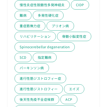
慢性炎症性脱髄性多発神経炎
CIDP
難病
多発性硬化症
重症筋無力症
プリオン病
リハビリテーション
脊髄小脳変性症
Spinocerebellar degeneration
SCD
指定難病
パーキンソン病
進行性筋ジストロフィー症
進行性筋ジストロフィー
エイズ
後天性免疫不全症候群
ACP