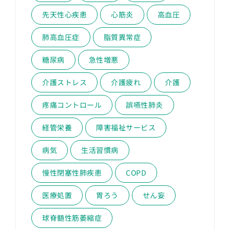
先天性心疾患
心筋炎
高血圧
肺高血圧症
脂質異常症
糖尿病
急性増悪
介護ストレス
介護疲れ
介護
疼痛コントロール
誤嚥性肺炎
経管栄養
障害福祉サービス
病気
生活習慣病
慢性閉塞性肺疾患
COPD
医療処置
胃ろう
せん妄
球脊髄性筋萎縮症