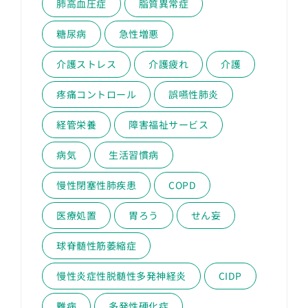
肺高血圧症
脂質異常症
糖尿病
急性増悪
介護ストレス
介護疲れ
介護
疼痛コントロール
誤嚥性肺炎
経管栄養
障害福祉サービス
病気
生活習慣病
慢性閉塞性肺疾患
COPD
医療処置
胃ろう
せん妄
球脊髄性筋萎縮症
慢性炎症性脱髄性多発神経炎
CIDP
難病
多発性硬化症