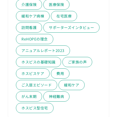
介護保険
医療保険
緩和ケア病棟
在宅医療
訪問看護
サポーターズインタビュー
ReHOPEの理念
アニュアルレポート2023
ホスピスの基礎知識
ご家族の声
ホスピスケア
費用
ご入居エピソード
緩和ケア
がん末期
神経難病
ホスピス型住宅