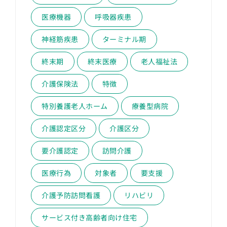
医療機器
呼吸器疾患
神経筋疾患
ターミナル期
終末期
終末医療
老人福祉法
介護保険法
特徴
特別養護老人ホーム
療養型病院
介護認定区分
介護区分
要介護認定
訪問介護
医療行為
対象者
要支援
介護予防訪問看護
リハビリ
サービス付き高齢者向け住宅