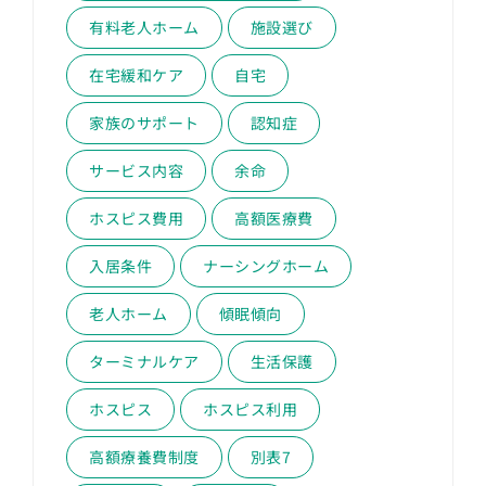
有料老人ホーム
施設選び
在宅緩和ケア
自宅
家族のサポート
認知症
サービス内容
余命
ホスピス費用
高額医療費
入居条件
ナーシングホーム
老人ホーム
傾眠傾向
ターミナルケア
生活保護
ホスピス
ホスピス利用
高額療養費制度
別表7