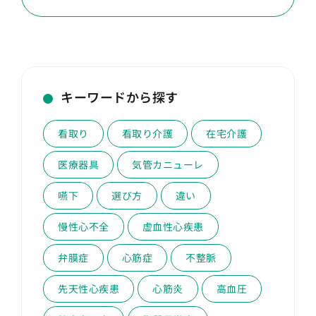
キーワードから探す
看取り
看取り介護
在宅介護
医療器具
気管カニューレ
嚥下
選び方
違い
慢性心不全
虚血性心疾患
弁膜症
心筋症
不整脈
先天性心疾患
心筋炎
高血圧