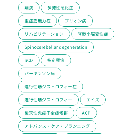
難病
多発性硬化症
重症筋無力症
プリオン病
リハビリテーション
脊髄小脳変性症
Spinocerebellar degeneration
SCD
指定難病
パーキンソン病
進行性筋ジストロフィー症
進行性筋ジストロフィー
エイズ
後天性免疫不全症候群
ACP
アドバンス・ケア・プランニング