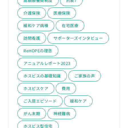
高額療養費制度
別表7
介護保険
医療保険
緩和ケア病棟
在宅医療
訪問看護
サポーターズインタビュー
ReHOPEの理念
アニュアルレポート2023
ホスピスの基礎知識
ご家族の声
ホスピスケア
費用
ご入居エピソード
緩和ケア
がん末期
神経難病
ホスピス型住宅