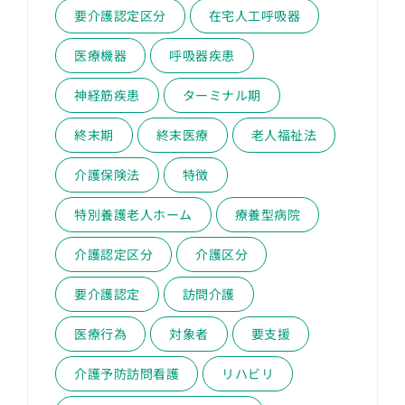
要介護認定区分
在宅人工呼吸器
医療機器
呼吸器疾患
神経筋疾患
ターミナル期
終末期
終末医療
老人福祉法
介護保険法
特徴
特別養護老人ホーム
療養型病院
介護認定区分
介護区分
要介護認定
訪問介護
医療行為
対象者
要支援
介護予防訪問看護
リハビリ