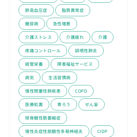
肺高血圧症
脂質異常症
糖尿病
急性増悪
介護ストレス
介護疲れ
介護
疼痛コントロール
誤嚥性肺炎
経管栄養
障害福祉サービス
病気
生活習慣病
慢性閉塞性肺疾患
COPD
医療処置
胃ろう
せん妄
球脊髄性筋萎縮症
慢性炎症性脱髄性多発神経炎
CIDP