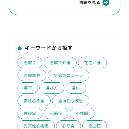
詳細を見る
キーワードから探す
看取り
看取り介護
在宅介護
医療器具
気管カニューレ
嚥下
選び方
違い
慢性心不全
虚血性心疾患
弁膜症
心筋症
不整脈
先天性心疾患
心筋炎
高血圧