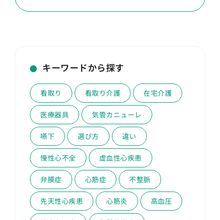
キーワードから探す
看取り
看取り介護
在宅介護
医療器具
気管カニューレ
嚥下
選び方
違い
慢性心不全
虚血性心疾患
弁膜症
心筋症
不整脈
先天性心疾患
心筋炎
高血圧