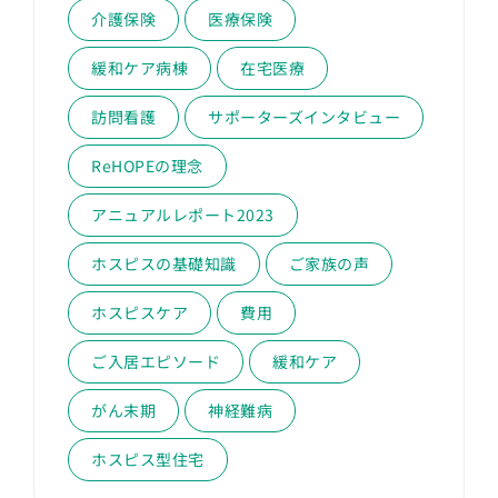
介護保険
医療保険
緩和ケア病棟
在宅医療
訪問看護
サポーターズインタビュー
ReHOPEの理念
アニュアルレポート2023
ホスピスの基礎知識
ご家族の声
ホスピスケア
費用
ご入居エピソード
緩和ケア
がん末期
神経難病
ホスピス型住宅