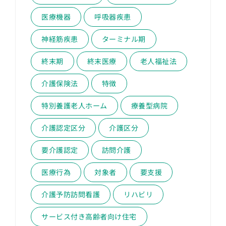
医療機器
呼吸器疾患
神経筋疾患
ターミナル期
終末期
終末医療
老人福祉法
介護保険法
特徴
特別養護老人ホーム
療養型病院
介護認定区分
介護区分
要介護認定
訪問介護
医療行為
対象者
要支援
介護予防訪問看護
リハビリ
サービス付き高齢者向け住宅