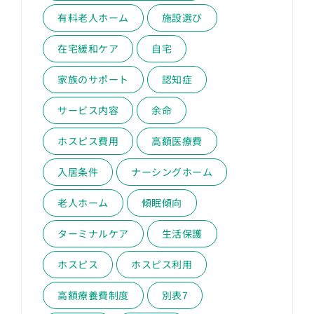
有料老人ホーム
施設選び
在宅緩和ケア
自宅
家族のサポート
認知症
サービス内容
余命
ホスピス費用
高額医療費
入居条件
ナーシングホーム
老人ホーム
傾眠傾向
ターミナルケア
生活保護
ホスピス
ホスピス利用
高額療養費制度
別表7