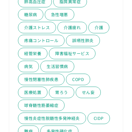
肺高血圧症
脂質異常症
糖尿病
急性増悪
介護ストレス
介護疲れ
介護
疼痛コントロール
誤嚥性肺炎
経管栄養
障害福祉サービス
病気
生活習慣病
慢性閉塞性肺疾患
COPD
医療処置
胃ろう
せん妄
球脊髄性筋萎縮症
慢性炎症性脱髄性多発神経炎
CIDP
難病
多発性硬化症