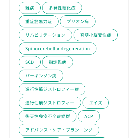
難病
多発性硬化症
重症筋無力症
プリオン病
リハビリテーション
脊髄小脳変性症
Spinocerebellar degeneration
SCD
指定難病
パーキンソン病
進行性筋ジストロフィー症
進行性筋ジストロフィー
エイズ
後天性免疫不全症候群
ACP
アドバンス・ケア・プランニング