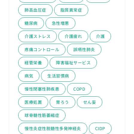
肺高血圧症
脂質異常症
糖尿病
急性増悪
介護ストレス
介護疲れ
介護
疼痛コントロール
誤嚥性肺炎
経管栄養
障害福祉サービス
病気
生活習慣病
慢性閉塞性肺疾患
COPD
医療処置
胃ろう
せん妄
球脊髄性筋萎縮症
慢性炎症性脱髄性多発神経炎
CIDP