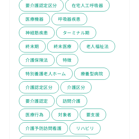
要介護認定区分
在宅人工呼吸器
医療機器
呼吸器疾患
神経筋疾患
ターミナル期
終末期
終末医療
老人福祉法
介護保険法
特徴
特別養護老人ホーム
療養型病院
介護認定区分
介護区分
要介護認定
訪問介護
医療行為
対象者
要支援
介護予防訪問看護
リハビリ