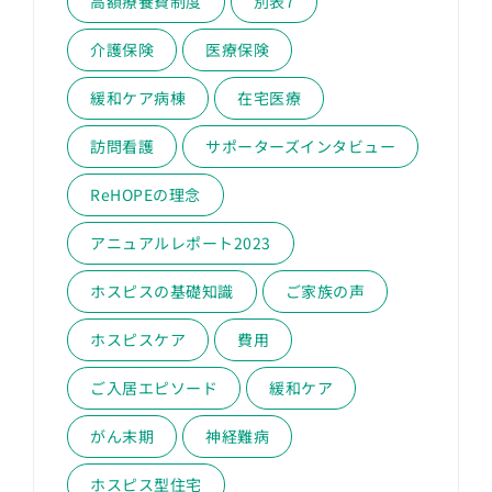
高額療養費制度
別表7
介護保険
医療保険
緩和ケア病棟
在宅医療
訪問看護
サポーターズインタビュー
ReHOPEの理念
アニュアルレポート2023
ホスピスの基礎知識
ご家族の声
ホスピスケア
費用
ご入居エピソード
緩和ケア
がん末期
神経難病
ホスピス型住宅