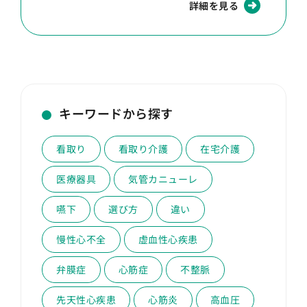
詳細を見る
キーワードから探す
看取り
看取り介護
在宅介護
医療器具
気管カニューレ
嚥下
選び方
違い
慢性心不全
虚血性心疾患
弁膜症
心筋症
不整脈
先天性心疾患
心筋炎
高血圧