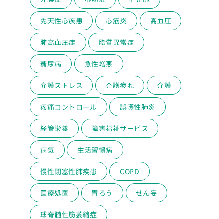
先天性心疾患
心筋炎
高血圧
肺高血圧症
脂質異常症
糖尿病
急性増悪
介護ストレス
介護疲れ
介護
疼痛コントロール
誤嚥性肺炎
経管栄養
障害福祉サービス
病気
生活習慣病
慢性閉塞性肺疾患
COPD
医療処置
胃ろう
せん妄
球脊髄性筋萎縮症