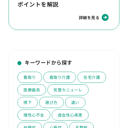
ポイントを解説
詳細を見る
キーワードから探す
看取り
看取り介護
在宅介護
医療器具
気管カニューレ
嚥下
選び方
違い
慢性心不全
虚血性心疾患
弁膜症
心筋症
不整脈