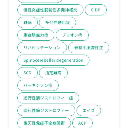
慢性炎症性脱髄性多発神経炎
CIDP
難病
多発性硬化症
重症筋無力症
プリオン病
リハビリテーション
脊髄小脳変性症
Spinocerebellar degeneration
SCD
指定難病
パーキンソン病
進行性筋ジストロフィー症
進行性筋ジストロフィー
エイズ
後天性免疫不全症候群
ACP