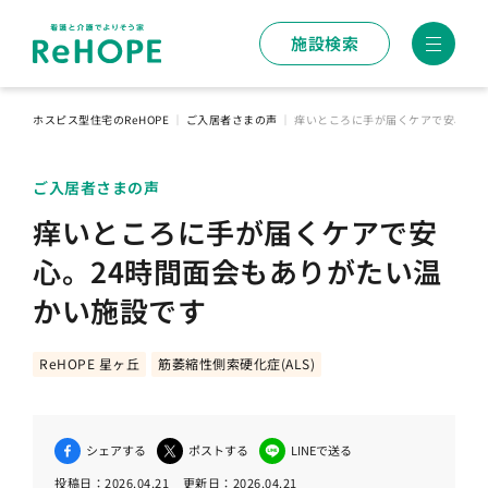
施設検索
ホスピス型住宅のReHOPE
｜
ご入居者さまの声
｜
痒いところに手が届くケアで安心。2
ご入居者さまの声
痒いところに手が届くケアで安
心。24時間面会もありがたい温
かい施設です
ReHOPE 星ヶ丘
筋萎縮性側索硬化症(ALS)
シェアする
ポストする
LINEで送る
投稿日：
2026.04.21
更新日：
2026.04.21