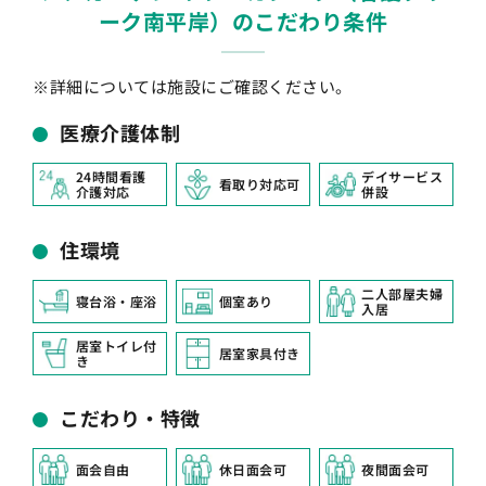
ーク南平岸）のこだわり条件
※詳細については施設にご確認ください。
医療介護体制
24時間看護
デイサービス
看取り対応可
介護対応
併設
住環境
二人部屋夫婦
寝台浴・座浴
個室あり
入居
居室トイレ付
居室家具付き
き
こだわり・特徴
面会自由
休日面会可
夜間面会可