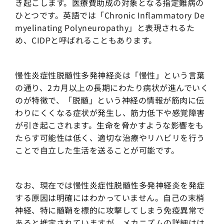
き起こします。医療費助成の対象となる指定難病の
ひとつです。英語では「Chronic Inflammatory De
myelinating Polyneuropathy」と表現されるた
め、CIDPと呼ばれることもあります。
慢性炎症性脱髄性多発神経炎は「慢性」という言葉
の通り、2カ月以上の長期にわたり病状が進んでいく
のが特徴で、「脱髄」という神経の情報が筋肉に伝
わりにくくなる症状が発生し、筋力低下や感覚障害
が引き起こされます。生命を脅かすような影響をも
たらす可能性は低く、適切な治療やリハビリを行う
ことで自立した生活を送ることが可能です。
なお、現在では慢性炎症性脱髄性多発神経炎を発症
する原因は明確にはわかっていません。自己の末梢
神経、特に髄鞘を標的に攻撃してしまう免疫異常で
あると推定されていますが、メカニズムの詳細はは