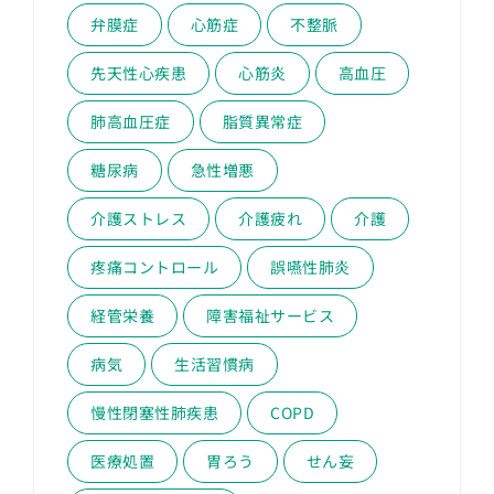
弁膜症
心筋症
不整脈
先天性心疾患
心筋炎
高血圧
肺高血圧症
脂質異常症
糖尿病
急性増悪
介護ストレス
介護疲れ
介護
疼痛コントロール
誤嚥性肺炎
経管栄養
障害福祉サービス
病気
生活習慣病
慢性閉塞性肺疾患
COPD
医療処置
胃ろう
せん妄