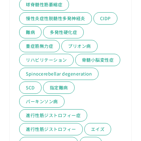
球脊髄性筋萎縮症
慢性炎症性脱髄性多発神経炎
CIDP
難病
多発性硬化症
重症筋無力症
プリオン病
リハビリテーション
脊髄小脳変性症
Spinocerebellar degeneration
SCD
指定難病
パーキンソン病
進行性筋ジストロフィー症
進行性筋ジストロフィー
エイズ