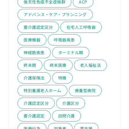
後天性免疫不全症候群
ACP
アドバンス・ケア・プランニング
要介護認定区分
在宅人工呼吸器
医療機器
呼吸器疾患
神経筋疾患
ターミナル期
終末期
終末医療
老人福祉法
介護保険法
特徴
特別養護老人ホーム
療養型病院
介護認定区分
介護区分
要介護認定
訪問介護
医療行為
対象者
要支援