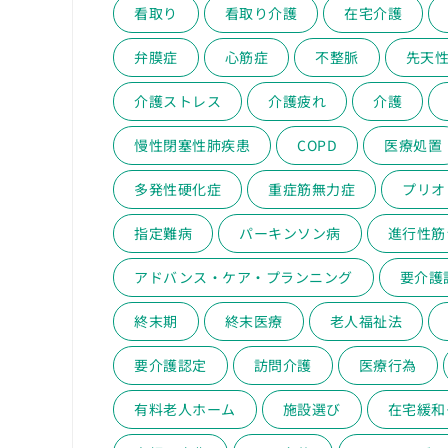
看取り
看取り介護
在宅介護
弁膜症
心筋症
不整脈
先天
介護ストレス
介護疲れ
介護
慢性閉塞性肺疾患
COPD
医療処置
多発性硬化症
重症筋無力症
プリオ
指定難病
パーキンソン病
進行性筋
アドバンス・ケア・プランニング
要介護
終末期
終末医療
老人福祉法
要介護認定
訪問介護
医療行為
有料老人ホーム
施設選び
在宅緩和