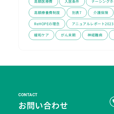
高額医療費
入居条件
ナーシングホ
高額療養費制度
別表7
介護保険
ReHOPEの理念
アニュアルレポート2023
緩和ケア
がん末期
神経難病
CONTACT
お問い合わせ