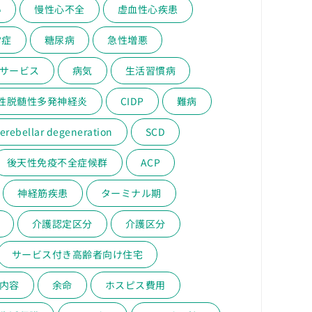
い
慢性心不全
虚血性心疾患
常症
糖尿病
急性増悪
サービス
病気
生活習慣病
性脱髄性多発神経炎
CIDP
難病
erebellar degeneration
SCD
後天性免疫不全症候群
ACP
神経筋疾患
ターミナル期
介護認定区分
介護区分
サービス付き高齢者向け住宅
内容
余命
ホスピス費用