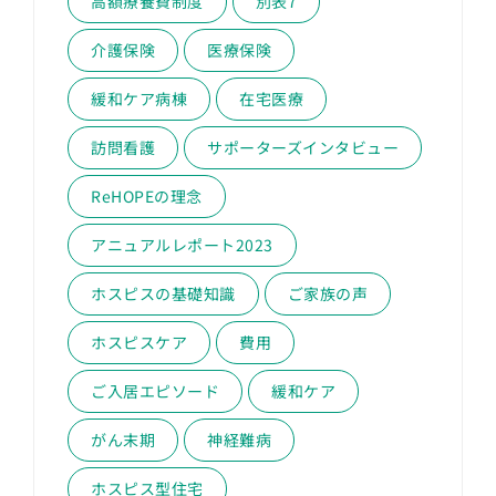
高額療養費制度
別表7
介護保険
医療保険
緩和ケア病棟
在宅医療
訪問看護
サポーターズインタビュー
ReHOPEの理念
アニュアルレポート2023
ホスピスの基礎知識
ご家族の声
ホスピスケア
費用
ご入居エピソード
緩和ケア
がん末期
神経難病
ホスピス型住宅