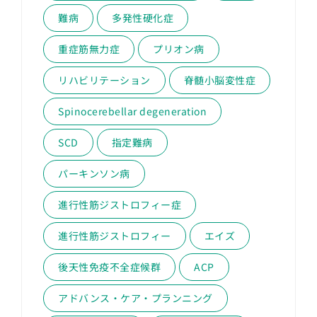
難病
多発性硬化症
重症筋無力症
プリオン病
リハビリテーション
脊髄小脳変性症
Spinocerebellar degeneration
SCD
指定難病
パーキンソン病
進行性筋ジストロフィー症
進行性筋ジストロフィー
エイズ
後天性免疫不全症候群
ACP
アドバンス・ケア・プランニング