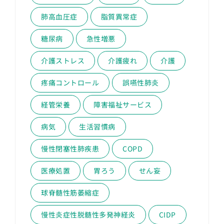
肺高血圧症
脂質異常症
糖尿病
急性増悪
介護ストレス
介護疲れ
介護
疼痛コントロール
誤嚥性肺炎
経管栄養
障害福祉サービス
病気
生活習慣病
慢性閉塞性肺疾患
COPD
医療処置
胃ろう
せん妄
球脊髄性筋萎縮症
慢性炎症性脱髄性多発神経炎
CIDP