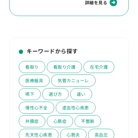
詳細を見る
キーワードから探す
看取り
看取り介護
在宅介護
医療器具
気管カニューレ
嚥下
選び方
違い
慢性心不全
虚血性心疾患
弁膜症
心筋症
不整脈
先天性心疾患
心筋炎
高血圧