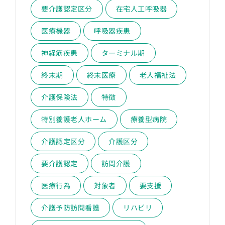
要介護認定区分
在宅人工呼吸器
医療機器
呼吸器疾患
神経筋疾患
ターミナル期
終末期
終末医療
老人福祉法
介護保険法
特徴
特別養護老人ホーム
療養型病院
介護認定区分
介護区分
要介護認定
訪問介護
医療行為
対象者
要支援
介護予防訪問看護
リハビリ