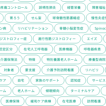
疼痛コントロール
誤嚥性肺炎
経管栄養
障害福祉
胃ろう
せん妄
球脊髄性筋萎縮症
慢性炎症
ン病
リハビリテーション
脊髄小脳変性症
Spinoc
ジストロフィー症
進行性筋ジストロフィー
エイズ
認定区分
在宅人工呼吸器
医療機器
呼吸器疾患
介護保険法
特徴
特別養護老人ホーム
療養型病院
対象者
要支援
介護予防訪問看護
リハビリ
ケア
自宅
家族のサポート
認知症
サービス
ーム
老人ホーム
傾眠傾向
ターミナルケア
医療保険
緩和ケア病棟
在宅医療
訪問看護