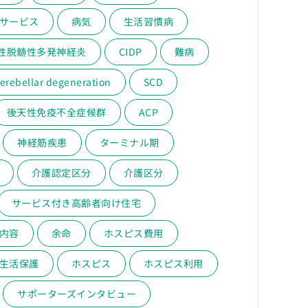
サービス
病気
生活習慣病
性脱髄性多発神経炎
CIDP
難病
erebellar degeneration
SCD
後天性免疫不全症候群
ACP
神経筋疾患
ターミナル期
介護認定区分
介護区分
サービス付き高齢者向け住宅
内容
余命
ホスピス費用
生活保護
ホスピス
ホスピス利用
サポーターズインタビュー