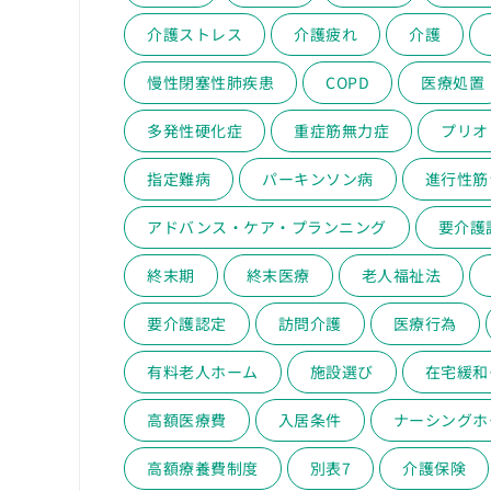
介護ストレス
介護疲れ
介護
慢性閉塞性肺疾患
COPD
医療処置
多発性硬化症
重症筋無力症
プリオ
指定難病
パーキンソン病
進行性筋
アドバンス・ケア・プランニング
要介護
終末期
終末医療
老人福祉法
要介護認定
訪問介護
医療行為
有料老人ホーム
施設選び
在宅緩和
高額医療費
入居条件
ナーシングホ
高額療養費制度
別表7
介護保険