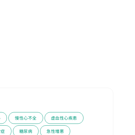
い
慢性心不全
虚血性心疾患
常症
糖尿病
急性増悪