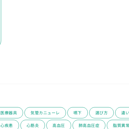
医療器具
気管カニューレ
嚥下
選び方
違
性心疾患
心筋炎
高血圧
肺高血圧症
脂質異