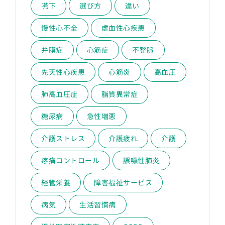
嚥下
選び方
違い
慢性心不全
虚血性心疾患
弁膜症
心筋症
不整脈
先天性心疾患
心筋炎
高血圧
肺高血圧症
脂質異常症
糖尿病
急性増悪
介護ストレス
介護疲れ
介護
疼痛コントロール
誤嚥性肺炎
経管栄養
障害福祉サービス
病気
生活習慣病