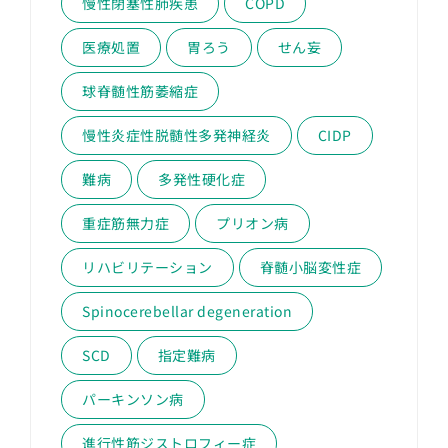
慢性閉塞性肺疾患
COPD
医療処置
胃ろう
せん妄
球脊髄性筋萎縮症
慢性炎症性脱髄性多発神経炎
CIDP
難病
多発性硬化症
重症筋無力症
プリオン病
リハビリテーション
脊髄小脳変性症
Spinocerebellar degeneration
SCD
指定難病
パーキンソン病
進行性筋ジストロフィー症