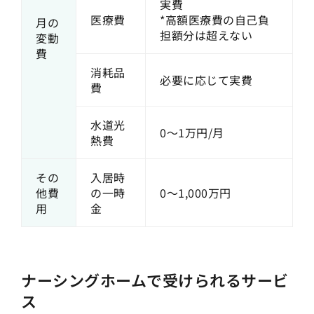
実費
医療費
*高額医療費の自己負
月の
担額分は超えない
変動
費
消耗品
必要に応じて実費
費
水道光
0〜1万円/月
熱費
その
入居時
他費
の一時
0〜1,000万円
用
金
ナーシングホームで受けられるサービ
ス