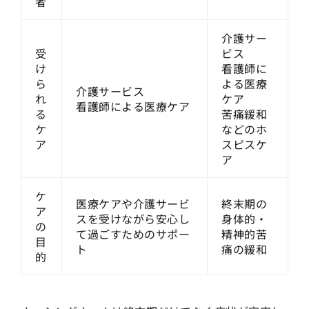
者
介護サー
受
ビス
け
看護師に
ら
よる医療
介護サービス
れ
ケア
看護師による医療ケア
る
苦痛緩和
ケ
などのホ
ア
スピスケ
ア
ケ
医療ケアや介護サービ
終末期の
ア
スを受けながら安心し
身体的・
の
て過ごすためのサポー
精神的苦
目
ト
痛の緩和
的