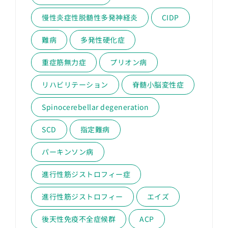
慢性炎症性脱髄性多発神経炎
CIDP
難病
多発性硬化症
重症筋無力症
プリオン病
リハビリテーション
脊髄小脳変性症
Spinocerebellar degeneration
SCD
指定難病
パーキンソン病
進行性筋ジストロフィー症
進行性筋ジストロフィー
エイズ
後天性免疫不全症候群
ACP