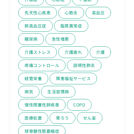
先天性心疾患
心筋炎
高血圧
肺高血圧症
脂質異常症
糖尿病
急性増悪
介護ストレス
介護疲れ
介護
疼痛コントロール
誤嚥性肺炎
経管栄養
障害福祉サービス
病気
生活習慣病
慢性閉塞性肺疾患
COPD
医療処置
胃ろう
せん妄
球脊髄性筋萎縮症