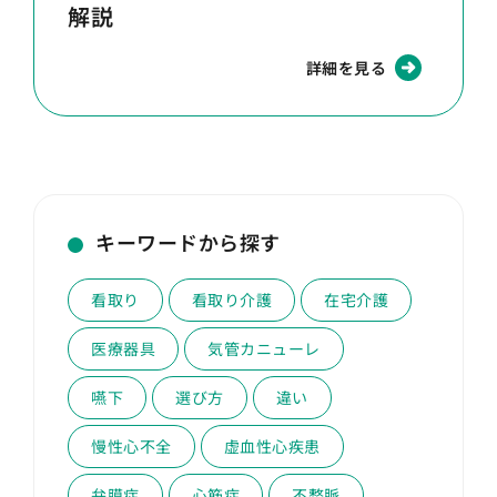
解説
詳細を見る
キーワードから探す
看取り
看取り介護
在宅介護
医療器具
気管カニューレ
嚥下
選び方
違い
慢性心不全
虚血性心疾患
弁膜症
心筋症
不整脈