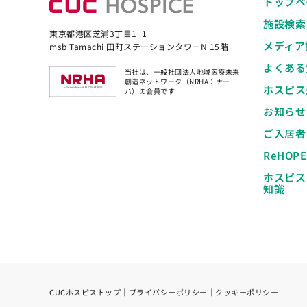
トップペ
施設検索
東京都港区芝浦3丁目1−1
メディア
msb Tamachi 田町ステーションタワーN 15階
よくある
当社は、一般社団法人地域医療未来
創造ネットワーク（NRHA：ナー
ホスピス
ハ）の会員です
お知らせ
ご入居者
ReHOP
ホスピス
知識
CUCホスピストップ
｜
プライバシーポリシー
｜
クッキーポリシー