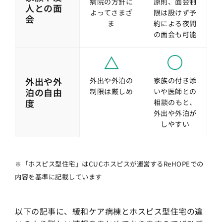
病院の方針に
原則、面会制
人との面
よってさまざ
限は設けず予
会
ま
約による夜間
の面会も可能
外出や外
外出や外泊の
家族の付き添
泊の自由
制限は厳しめ
いや医師との
度
相談のもと、
外出や外泊が
しやすい
※「ホスピス型住宅」はCUCホスピスが運営するReHOPEでの
内容を基準に記載しています
以下の記事に、緩和ケア病棟とホスピス型住宅の違