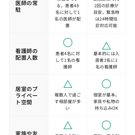
医師の常
る。患者48
2回の診療が
駐
名に対して1
目安。緊急時
名の医師が配
は24時間往
置
診対応可能
看護師の
患者4名に対
基本的には入
配置人数
して1名の看
居者3名に1
護師
名の看護師
居室のプ
ライベー
複数人で過ご
個室が基本。
ト空間
す相部屋が多
家具や私物の
い
持ち込みOK
家族や友