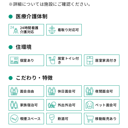
※詳細については施設にご確認ください。
医療介護体制
24時間看護
看取り対応可
介護対応
住環境
居室トイレ付
個室あり
居室家具付き
き
こだわり・特徴
面会自由
休日面会可
夜間面会可
家族宿泊可
外出外泊可
ペット面会可
喫煙スペース
飲酒可
移動販売あり