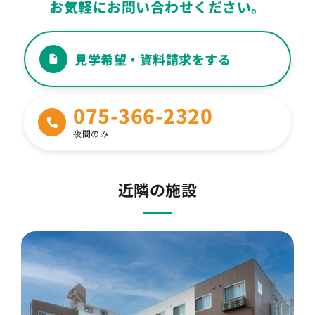
お気軽にお問い合わせください。
Q
ケアマネジャーは どうなりますか？
見学希望・資料請求をする
Q
定期的に病院に通うことは可能ですか？
075-366-2320
食事はどこで食べるのですか？ 外食はでき
Q
ますか？
夜間のみ
Q
差し入れはできますか？
近隣の施設
Q
理美容に関しては？
Q
家族との面会、宿泊は可能ですか？
Q
ペットとの面会はできますか？