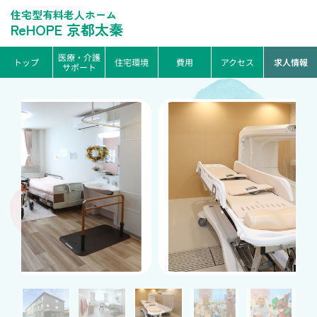
住宅型有料老人ホーム
ReHOPE 京都太秦
医療・介護
トップ
住宅環境
費用
アクセス
求人情報
サポート