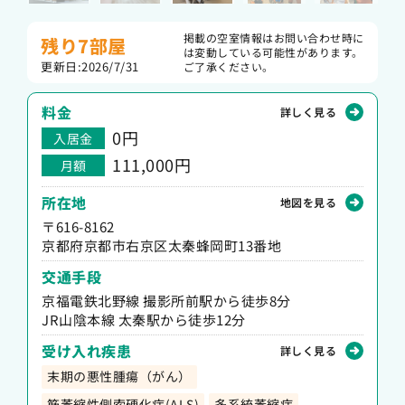
掲載の空室情報はお問い合わせ時に
残り7部屋
は変動している可能性があります。
更新日:2026/7/31
ご了承ください。
料金
詳しく見る
0
円
入居金
111,000円
月額
所在地
地図を見る
〒616-8162
京都府京都市右京区太秦蜂岡町13番地
交通手段
京福電鉄北野線 撮影所前駅から徒歩8分
JR山陰本線 太秦駅から徒歩12分
受け入れ疾患
詳しく見る
末期の悪性腫瘍（がん）
筋萎縮性側索硬化症(ALS)
多系統萎縮症