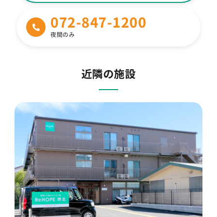
Q
看護・介護などの保険サービスはそのまま
継続できますか？
072-847-1200
夜間のみ
Q
定期的に病院に通うことは可能ですか？
食事はどこで食べるのですか？ 外食はでき
近隣の施設
Q
ますか？
Q
差し入れはできますか？
Q
理美容に関しては？
Q
家族との面会、宿泊は可能ですか？
Q
ペットとの面会はできますか？