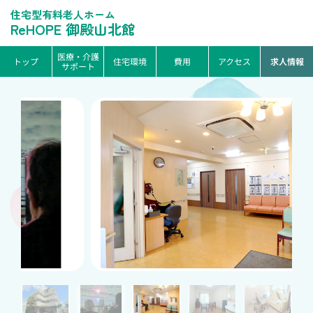
住宅型有料老人ホーム
ReHOPE 御殿山北館
医療・介護
トップ
住宅環境
費用
アクセス
求人情報
サポート