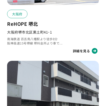
Q
飲酒は可能ですか？
大阪府
Q
喫煙は可能ですか？
ReHOPE 堺北
大阪府堺市北区黒土町41ｰ1
南海鉄道 百舌鳥八幡駅より徒歩8分
阪神高速15号堺線 堺料金所より車で...
詳細を見る