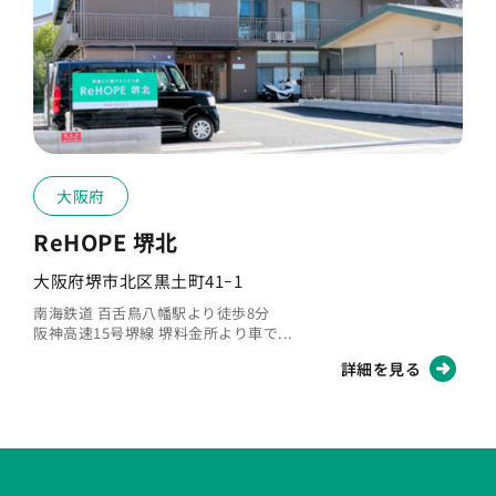
大阪府
ReHOPE 堺北
大阪府堺市北区黒土町41ｰ1
南海鉄道 百舌鳥八幡駅より徒歩8分
阪神高速15号堺線 堺料金所より車で...
詳細を見る