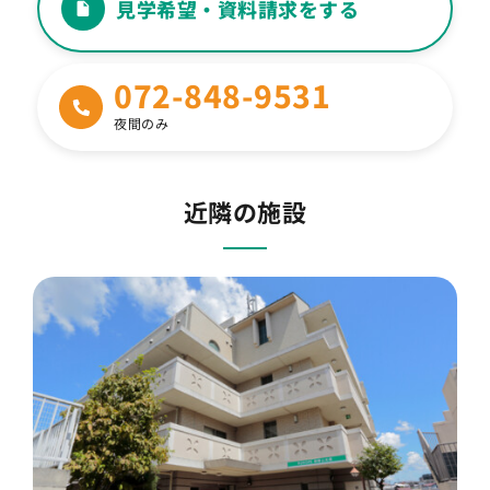
見学希望・資料請求をする
現在利用しているケアマネジャーや、訪問
Q
看護・介護などの保険サービスはそのまま
継続できますか？
072-848-9531
夜間のみ
Q
定期的に病院に通うことは可能ですか？
食事はどこで食べるのですか？ 外食はでき
近隣の施設
Q
ますか？
Q
差し入れはできますか？
Q
理美容に関しては？
Q
家族との面会、宿泊は可能ですか？
Q
ペットとの面会はできますか？