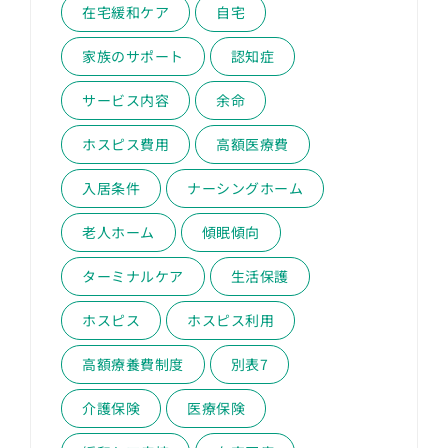
在宅緩和ケア
自宅
家族のサポート
認知症
サービス内容
余命
ホスピス費用
高額医療費
入居条件
ナーシングホーム
老人ホーム
傾眠傾向
ターミナルケア
生活保護
ホスピス
ホスピス利用
高額療養費制度
別表7
介護保険
医療保険