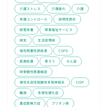
介護ストレス
介護疲れ
介護
疼痛コントロール
誤嚥性肺炎
経管栄養
障害福祉サービス
病気
生活習慣病
慢性閉塞性肺疾患
COPD
医療処置
胃ろう
せん妄
球脊髄性筋萎縮症
慢性炎症性脱髄性多発神経炎
CIDP
難病
多発性硬化症
重症筋無力症
プリオン病