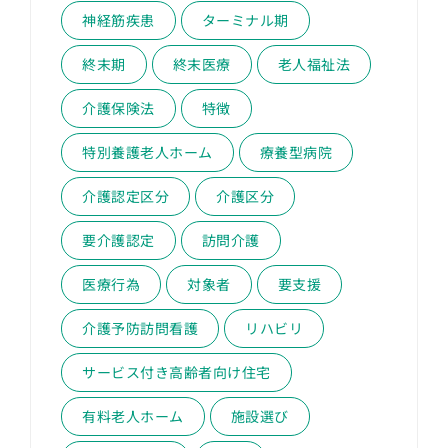
神経筋疾患
ターミナル期
終末期
終末医療
老人福祉法
介護保険法
特徴
特別養護老人ホーム
療養型病院
介護認定区分
介護区分
要介護認定
訪問介護
医療行為
対象者
要支援
介護予防訪問看護
リハビリ
サービス付き高齢者向け住宅
有料老人ホーム
施設選び