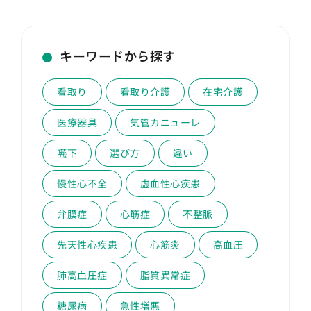
キーワードから探す
看取り
看取り介護
在宅介護
医療器具
気管カニューレ
嚥下
選び方
違い
慢性心不全
虚血性心疾患
弁膜症
心筋症
不整脈
先天性心疾患
心筋炎
高血圧
肺高血圧症
脂質異常症
糖尿病
急性増悪