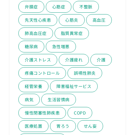
弁膜症
心筋症
不整脈
先天性心疾患
心筋炎
高血圧
肺高血圧症
脂質異常症
糖尿病
急性増悪
介護ストレス
介護疲れ
介護
疼痛コントロール
誤嚥性肺炎
経管栄養
障害福祉サービス
病気
生活習慣病
慢性閉塞性肺疾患
COPD
医療処置
胃ろう
せん妄