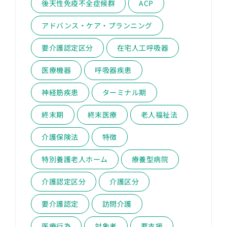
後天性免疫不全症候群
ACP
アドバンス・ケア・プランニング
要介護認定区分
在宅人工呼吸器
医療機器
呼吸器疾患
神経筋疾患
ターミナル期
終末期
終末医療
老人福祉法
介護保険法
特徴
特別養護老人ホーム
療養型病院
介護認定区分
介護区分
要介護認定
訪問介護
医療行為
対象者
要支援