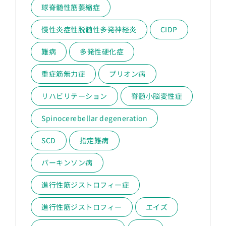
球脊髄性筋萎縮症
慢性炎症性脱髄性多発神経炎
CIDP
難病
多発性硬化症
重症筋無力症
プリオン病
リハビリテーション
脊髄小脳変性症
Spinocerebellar degeneration
SCD
指定難病
パーキンソン病
進行性筋ジストロフィー症
進行性筋ジストロフィー
エイズ