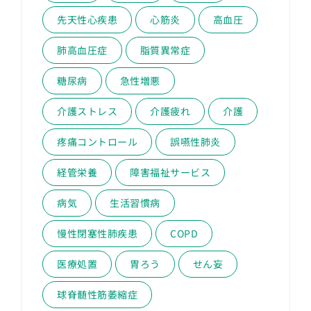
先天性心疾患
心筋炎
高血圧
肺高血圧症
脂質異常症
糖尿病
急性増悪
介護ストレス
介護疲れ
介護
疼痛コントロール
誤嚥性肺炎
経管栄養
障害福祉サービス
病気
生活習慣病
慢性閉塞性肺疾患
COPD
医療処置
胃ろう
せん妄
球脊髄性筋萎縮症