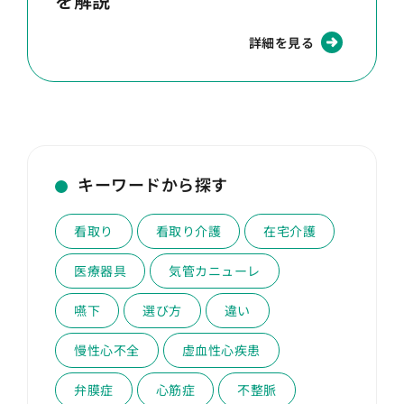
を解説
詳細を見る
キーワードから探す
看取り
看取り介護
在宅介護
医療器具
気管カニューレ
嚥下
選び方
違い
慢性心不全
虚血性心疾患
弁膜症
心筋症
不整脈