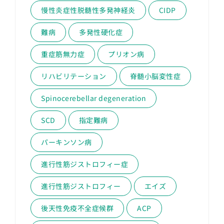
慢性炎症性脱髄性多発神経炎
CIDP
難病
多発性硬化症
重症筋無力症
プリオン病
リハビリテーション
脊髄小脳変性症
Spinocerebellar degeneration
SCD
指定難病
パーキンソン病
進行性筋ジストロフィー症
進行性筋ジストロフィー
エイズ
後天性免疫不全症候群
ACP