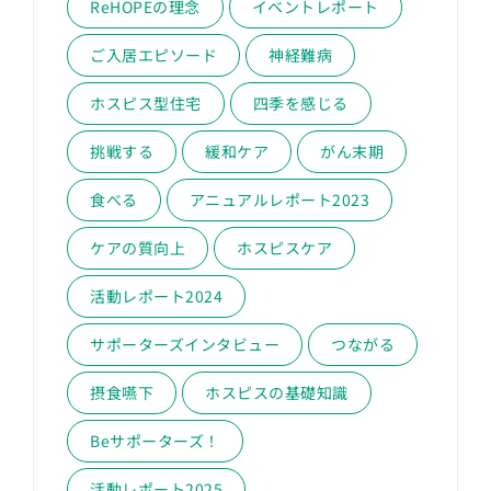
ReHOPEの理念
イベントレポート
ご入居エピソード
神経難病
ホスピス型住宅
四季を感じる
挑戦する
緩和ケア
がん末期
食べる
アニュアルレポート2023
ケアの質向上
ホスピスケア
活動レポート2024
サポーターズインタビュー
つながる
摂食嚥下
ホスピスの基礎知識
Beサポーターズ！
活動レポート2025