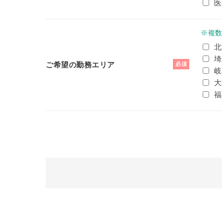
医
※複
北
埼
ご希望の勤務エリア
必須
岐
大
福