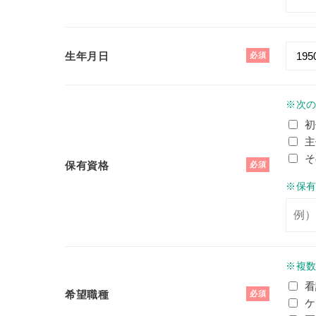
生年月日
必須
※次
初
主
そ
保有資格
必須
※保
※複
看
希望職種
必須
ケ