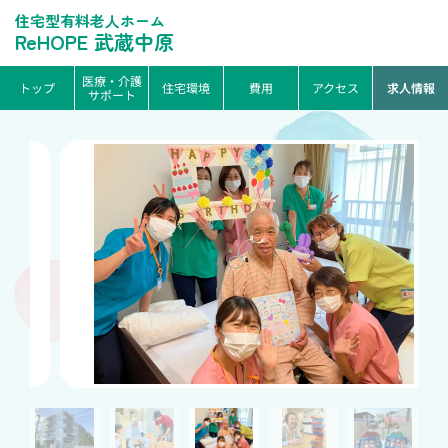
住宅型有料老人ホーム
ReHOPE 武蔵中原
医療・介護
トップ
住宅環境
費用
アクセス
求人情報
サポート