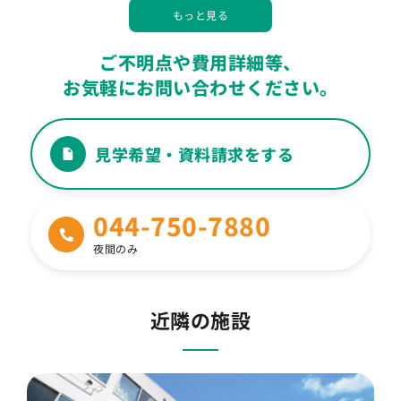
Q
身元引受人がいなくても入居できますか？
ご不明点や費用詳細等、
Q
居室には何が備え付けられていますか？
お気軽にお問い合わせください。
Q
ケアマネジャーは どうなりますか？
見学希望・資料請求をする
Q
定期的に病院に通うことは可能ですか？
044-750-7880
食事はどこで食べるのですか？ 外食はでき
Q
ますか？
夜間のみ
Q
差し入れはできますか？
近隣の施設
Q
理美容に関しては？
Q
家族との面会、宿泊は可能ですか？