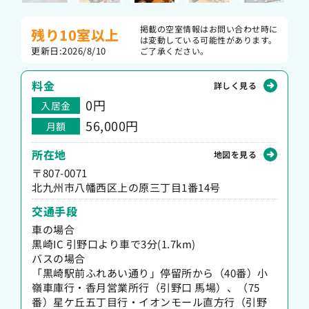
掲載の空室情報はお問い合わせ時に
残り10室以上
は変動している可能性があります。
更新日:2026/8/10
ご了承ください。
料金
詳しく見る
0
円
入居金
56,000円
月額
所在地
地図を見る
〒807-0071
北九州市八幡西区上の原三丁目1番14号
交通手段
車の場合
黒崎IC 引野口より車で3分(1.7km)
バスの場合
「黒崎駅前ふれあい通り」停留所から（40番）小
嶺車庫行・香月営業所行（引野口 馬場）、（75
番）星ケ丘五丁目行・イオンモール直方行（引野