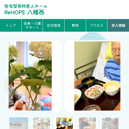
住宅型有料老人ホーム
ReHOPE 八幡西
医療・介護
トップ
住宅環境
費用
アクセス
求人情報
サポート