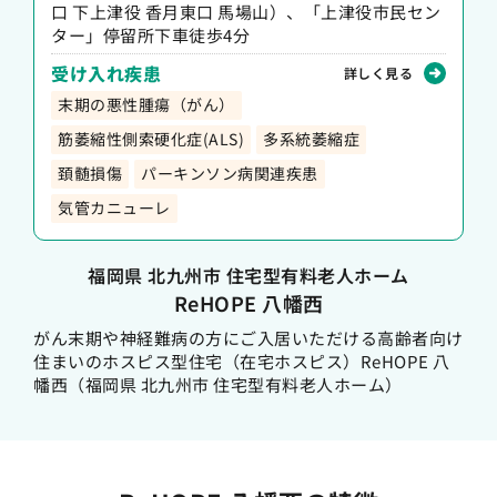
口 下上津役 香月東口 馬場山）、「上津役市民セン
ター」停留所下車徒歩4分
受け入れ疾患
詳しく見る
末期の悪性腫瘍（がん）
筋萎縮性側索硬化症(ALS)
多系統萎縮症
頚髄損傷
パーキンソン病関連疾患
気管カニューレ
福岡県 北九州市 住宅型有料老人ホーム
ReHOPE 八幡西
がん末期や神経難病の方にご入居いただける高齢者向け
住まいのホスピス型住宅（在宅ホスピス）ReHOPE 八
幡西（福岡県 北九州市 住宅型有料老人ホーム）