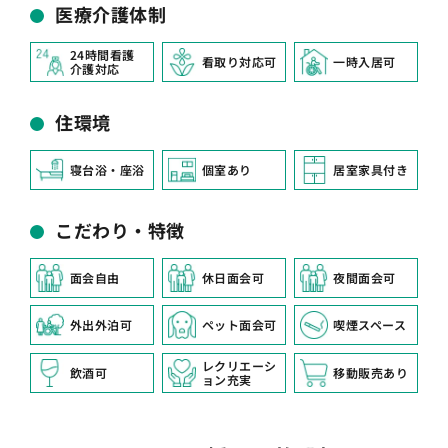
医療介護体制
24時間看護
看取り対応可
一時入居可
介護対応
住環境
寝台浴・座浴
個室あり
居室家具付き
こだわり・特徴
面会自由
休日面会可
夜間面会可
外出外泊可
ペット面会可
喫煙スペース
レクリエーシ
飲酒可
移動販売あり
ョン充実