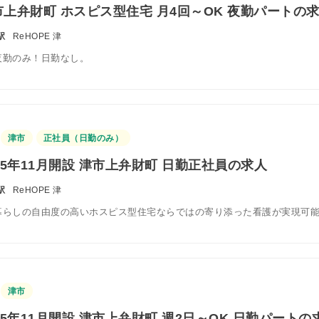
上弁財町 ホスピス型住宅 月4回～OK 夜勤パートの
駅
ReHOPE 津
夜勤のみ！日勤なし。
津市
正社員（日勤のみ）
25年11月開設 津市上弁財町 日勤正社員の求人
駅
ReHOPE 津
暮らしの自由度の高いホスピス型住宅ならではの寄り添った看護が実現可
津市
25年11月開設 津市上弁財町 週2日～OK 日勤パートの