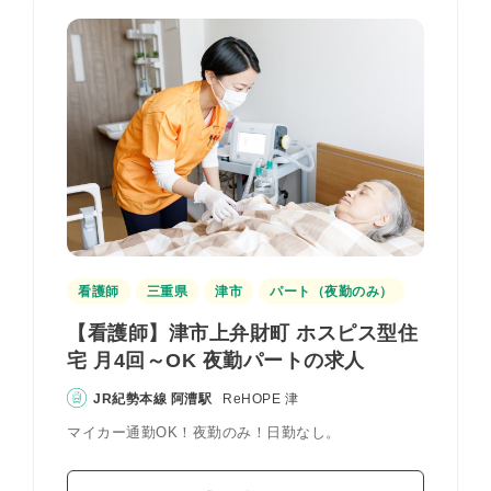
看護師
三重県
津市
パート（夜勤のみ）
【看護師】津市上弁財町 ホスピス型住
宅 月4回～OK 夜勤パートの求人
JR紀勢本線 阿漕駅
ReHOPE 津
マイカー通勤OK！夜勤のみ！日勤なし。