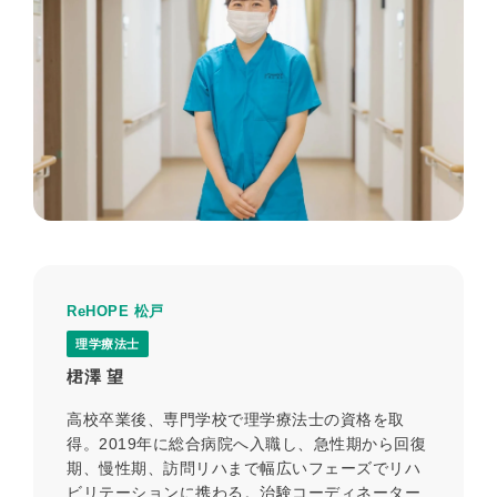
ReHOPE 松戸
理学療法士
桾澤 望
高校卒業後、専門学校で理学療法士の資格を取
得。2019年に総合病院へ入職し、急性期から回復
期、慢性期、訪問リハまで幅広いフェーズでリハ
ビリテーションに携わる。治験コーディネーター