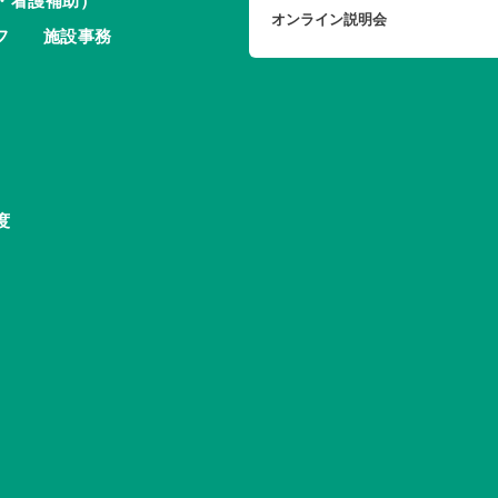
・看護補助）
オンライン説明会
フ
施設事務
度