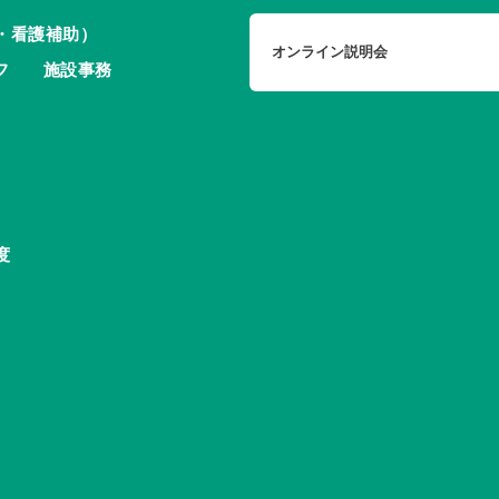
・看護補助）
オンライン説明会
フ
施設事務
度