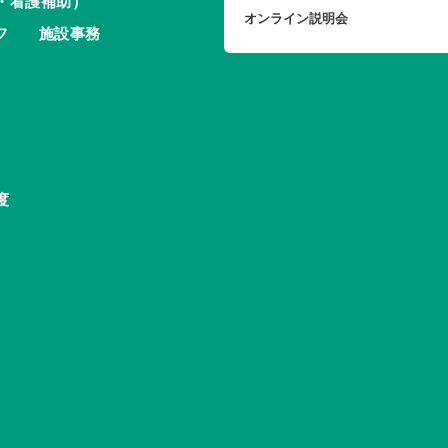
・看護補助）
オンライン説明会
フ
施設事務
度