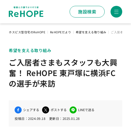
施設検索
ホスピス型住宅のReHOPE
｜
ReHOPEだより
｜
希望を支える取り組み
｜
ご入居者さまも
希望を支える取り組み
ご入居者さまもスタッフも大興
奮！ ReHOPE 東戸塚に横浜FC
の選手が来訪
シェアする
ポストする
LINEで送る
投稿日：
2024.09.18
更新日：
2025.01.28