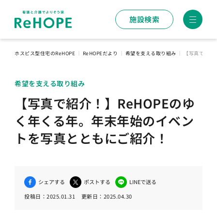
施設検索
ホスピス型住宅のReHOPE
｜
ReHOPEだより
｜
希望を支える取り組み
｜
【写真で紹介
希望を支える取り組み
【写真で紹介！】ReHOPEのゆ
く年くる年。年末年始のイベン
トを写真とともにご紹介！
シェアする
ポストする
LINEで送る
投稿日：
2025.01.31
更新日：
2025.04.30